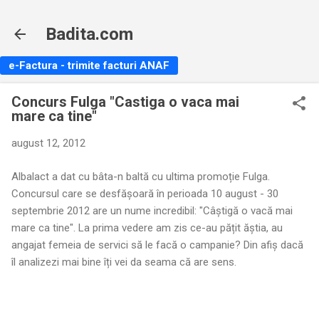
Treceți la conținutul principal
Badita.com
e-Factura - trimite facturi ANAF
Concurs Fulga "Castiga o vaca mai
mare ca tine"
august 12, 2012
Albalact a dat cu bâta-n baltă cu ultima promoție Fulga.
Concursul care se desfășoară în perioada 10 august - 30
septembrie 2012 are un nume incredibil: "Câștigă o vacă mai
mare ca tine". La prima vedere am zis ce-au pățit ăștia, au
angajat femeia de servici să le facă o campanie? Din afiș dacă
îl analizezi mai bine îți vei da seama că are sens.