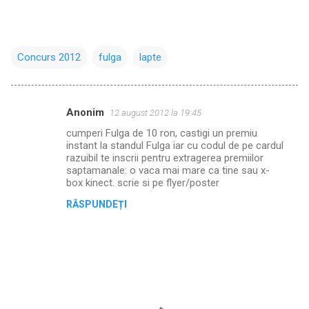
Concurs 2012
fulga
lapte
Anonim
12 august 2012 la 19:45
C
cumperi Fulga de 10 ron, castigi un premiu
o
instant la standul Fulga iar cu codul de pe cardul
m
razuibil te inscrii pentru extragerea premiilor
saptamanale: o vaca mai mare ca tine sau x-
e
box kinect. scrie si pe flyer/poster
n
RĂSPUNDEȚI
t
a
r
i
i