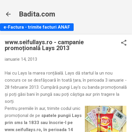
Treceți la conținutul principal
Badita.com
e-Factura - trimite facturi ANAF
www.seifullays.ro - campanie
promoțională Lays 2013
ianuarie 14, 2013
Hai cu Lays la marea ronțăială. Lays dă startul la un nou
concurs ce se desfășoară în toată țara, în perioada 3 ianuarie -
28 februarie 2013. Cumpără pungi Lay's cu banda promoțională
și poți găsi bani în pungă sau poți câștiga aur prin tragere la
sorți.
Pentru premiile în aur, trimite codul unic
promoțional de pe
spatele pungii Lays
prin sms la 1833 sau înscrie-l pe
www.seifullays.ro, în perioada 14