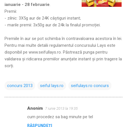
ianuarie - 28 februarie
.
Premii:
- zilnic: 3X5g aur de 24K câștiguri instant;
- marile premii: 3x50g aur de 24k la finalul promoției.
Premiile în aur se pot schimba în contravaloarea acestora în lei.
Pentru mai multe detalii regulamentul concursului Lays este
disponibil pe www.seifullays.ro. Păstrează punga pentru
validarea și ridicarea premiilor anunțate instant și prin tragere la
sorți.
concurs 2013
seiful lays.ro
seifulays.ro concurs
Anonim
7 iunie 2013 la 19:35
C
cum procedez sa bag minute pe tel
o
RĂSPUNDEȚI