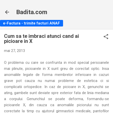
Treceți la conținutul principal
Badita.com
e-Factura - trimite facturi ANAF
Cum sa te imbraci atunci cand ai
picioare in X
mai 27, 2013
O problema cu care se confrunta in mod special persoanele
mai plinute, picioarele in X sunt greu de corectat optic. Insa
anomaliile legate de forma membrelor inferioare in cazuri
grave pot cauza nu numai probleme de estetica ci si
complicatii ortopedice. In caz de picioare in X, genunchii se
ating, gambele sunt deviate spre exterior fata de linia mediana
a corpului. Genunchiul se poate deforma, formandu-se
picioarele X, din cauza ca anomaliile piciorului nu sunt
corectate la timp cu ajutorul gimnasticii medicale, pantofilor