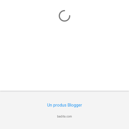
a
r
i
i
Un produs Blogger
badita.com