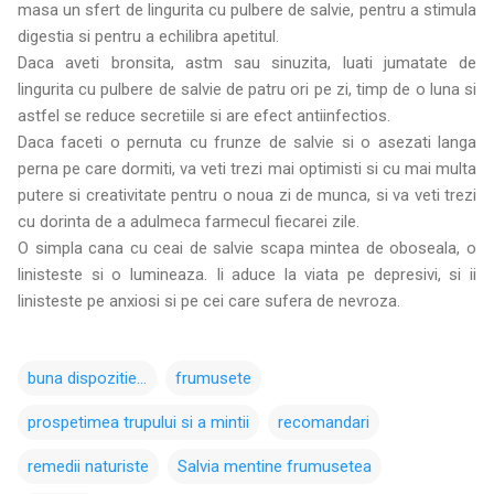
masa un sfert de lingurita cu pulbere de salvie, pentru a stimula
digestia si pentru a echilibra apetitul.
Daca aveti bronsita, astm sau sinuzita, luati jumatate de
lingurita cu pulbere de salvie de patru ori pe zi, timp de o luna si
astfel se reduce secretiile si are efect antiinfectios.
Daca faceti o pernuta cu frunze de salvie si o asezati langa
perna pe care dormiti, va veti trezi mai optimisti si cu mai multa
putere si creativitate pentru o noua zi de munca, si va veti trezi
cu dorinta de a adulmeca farmecul fiecarei zile.
O simpla cana cu ceai de salvie scapa mintea de oboseala, o
linisteste si o lumineaza. Ii aduce la viata pe depresivi, si ii
linisteste pe anxiosi si pe cei care sufera de nevroza.
buna dispozitie...
frumusete
prospetimea trupului si a mintii
recomandari
remedii naturiste
Salvia mentine frumusetea