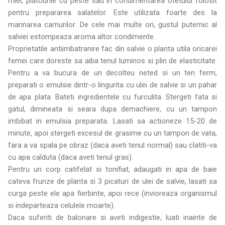
miel, platourile cu peste sau in condimentarea otetului folosit
pentru prepararea salatelor. Este utilizata foarte des la
marinarea carnurilor. De cele mai multe ori, gustul puternic al
salviei estompeaza aroma altor condimente.
Proprietatile antiimbatranire fac din salvie o planta utila oricarei
femei care doreste sa aiba tenul luminos si plin de elasticitate.
Pentru a va bucura de un decolteu neted si un ten ferm,
preparati o emulsie dintr-o lingurita cu ulei de salvie si un pahar
de apa plata. Bateti ingredientele cu furculita. Stergeti fata si
gatul, dimineata si seara dupa demachiere, cu un tampon
imbibat in emulsia preparata. Lasati sa actioneze 15-20 de
minute, apoi stergeti excesul de grasime cu un tampon de vata,
fara a va spala pe obraz (daca aveti tenul normal) sau clatiti-va
cu apa calduta (daca aveti tenul gras).
Pentru un corp catifelat si tonifiat, adaugati in apa de baie
cateva frunze de planta si 3 picaturi de ulei de salvie, lasati sa
curga peste ele apa fierbinte, apoi rece (invioreaza organismul
si indeparteaza celulele moarte).
Daca suferiti de balonare si aveti indigestie, luati inainte de