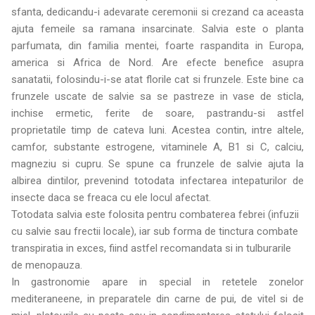
sfanta, dedicandu-i adevarate ceremonii si crezand ca aceasta
ajuta femeile sa ramana insarcinate. Salvia este o planta
parfumata, din familia mentei, foarte raspandita in Europa,
america si Africa de Nord. Are efecte benefice asupra
sanatatii, folosindu-i-se atat florile cat si frunzele. Este bine ca
frunzele uscate de salvie sa se pastreze in vase de sticla,
inchise ermetic, ferite de soare, pastrandu-si astfel
proprietatile timp de cateva luni. Acestea contin, intre altele,
camfor, substante estrogene, vitaminele A, B1 si C, calciu,
magneziu si cupru. Se spune ca frunzele de salvie ajuta la
albirea dintilor, prevenind totodata infectarea intepaturilor de
insecte daca se freaca cu ele locul afectat.
Totodata salvia este folosita pentru combaterea febrei (infuzii
cu salvie sau frectii locale), iar sub forma de tinctura combate
transpiratia in exces, fiind astfel recomandata si in tulburarile
de menopauza.
In gastronomie apare in special in retetele zonelor
mediteraneene, in preparatele din carne de pui, de vitel si de