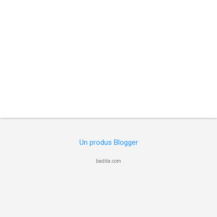
i
i
Un produs Blogger
badita.com