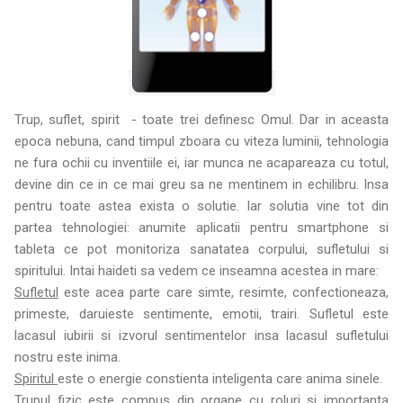
Trup, suflet, spirit - toate trei definesc Omul. Dar in aceasta
epoca nebuna, cand timpul zboara cu viteza luminii, tehnologia
ne fura ochii cu inventiile ei, iar munca ne acapareaza cu totul,
devine din ce in ce mai greu sa ne mentinem in echilibru. Insa
pentru toate astea exista o solutie. Iar solutia vine tot din
partea tehnologiei: anumite aplicatii pentru smartphone si
tableta ce pot monitoriza sanatatea corpului, sufletului si
spiritului. Intai haideti sa vedem ce inseamna acestea in mare:
Sufletul
este acea parte care simte, resimte, confectioneaza,
primeste, daruieste sentimente, emotii, trairi. Sufletul este
lacasul iubirii si izvorul sentimentelor insa lacasul sufletului
nostru este inima.
Spiritul
este o energie constienta inteligenta care anima sinele.
Trupul
fizic este compus din organe cu roluri si importanta