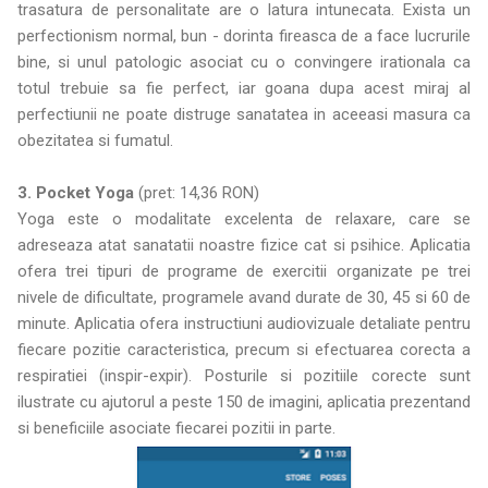
trasatura de personalitate are o latura intunecata. Exista un
perfectionism normal, bun - dorinta fireasca de a face lucrurile
bine, si unul patologic asociat cu o convingere irationala ca
totul trebuie sa fie perfect, iar goana dupa acest miraj al
perfectiunii ne poate distruge sanatatea in aceeasi masura ca
obezitatea si fumatul.
3. Pocket Yoga
(pret: 14,36 RON)
Yoga este o modalitate excelenta de relaxare, care se
adreseaza atat sanatatii noastre fizice cat si psihice. Aplicatia
ofera trei tipuri de programe de exercitii organizate pe trei
nivele de dificultate, programele avand durate de 30, 45 si 60 de
minute. Aplicatia ofera instructiuni audiovizuale detaliate pentru
fiecare pozitie caracteristica, precum si efectuarea corecta a
respiratiei (inspir-expir). Posturile si pozitiile corecte sunt
ilustrate cu ajutorul a peste 150 de imagini, aplicatia prezentand
si beneficiile asociate fiecarei pozitii in parte.