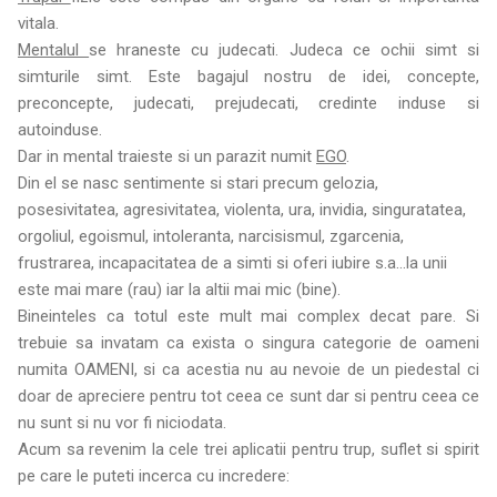
vitala.
Mentalul
se hraneste cu judecati. Judeca ce ochii simt si
simturile simt. Este bagajul nostru de idei, concepte,
preconcepte, judecati, prejudecati, credinte induse si
autoinduse.
Dar in mental traieste si un parazit numit
EGO
.
Din el se nasc sentimente si stari precum gelozia,
posesivitatea, agresivitatea, violenta, ura, invidia, singuratatea,
orgoliul, egoismul, intoleranta, narcisismul, zgarcenia,
frustrarea, incapacitatea de a simti si oferi iubire s.a...la unii
este mai mare (rau) iar la altii mai mic (bine).
Bineinteles ca totul este mult mai complex decat pare. Si
trebuie sa invatam ca exista o singura categorie de oameni
numita OAMENI, si ca acestia nu au nevoie de un piedestal ci
doar de apreciere pentru tot ceea ce sunt dar si pentru ceea ce
nu sunt si nu vor fi niciodata.
Acum sa revenim la cele trei aplicatii pentru trup, suflet si spirit
pe care le puteti incerca cu incredere: