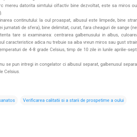
rc mereu datorita simtului olfactiv bine dezvoltat, este sa miros o
).
area continutului: la oul proaspat, albusul este limpede, bine stran
 jumatati de sfera), bine delimitat, curat, fara cheaguri de sange (n
tenta tare si examinarea: centrarea galbenusului in albus, culoare
sul caracteristice adica nu trebuie sa aiba vreun miros sau gust strai
mperaturi de 4-8 grade Celsius, timp de 10 zile in lunile aprilie-septe
nu se pun intregi in congelator ci albusul separat, galbenusul sepa
e Celsius.
 sanatos
Verificarea calitatii si a starii de prospetime a oului