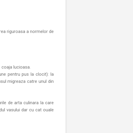
area riguroasa a normelor de
u coaja lucioasa.
ne pentru pus la clocit): la
usul migreaza catre unul din
ile de arta culinara la care
dul vasului dar cu cat ouale