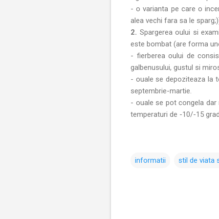
- o varianta pe care o ince
alea vechi fara sa le sparg;)
2.
Spargerea oului si examin
este bombat (are forma unei
- fierberea oului de consis
galbenusului, gustul si miro
- ouale se depoziteaza la te
septembrie-martie.
- ouale se pot congela dar 
temperaturi de -10/-15 grad
informatii
stil de viata
C
o
m