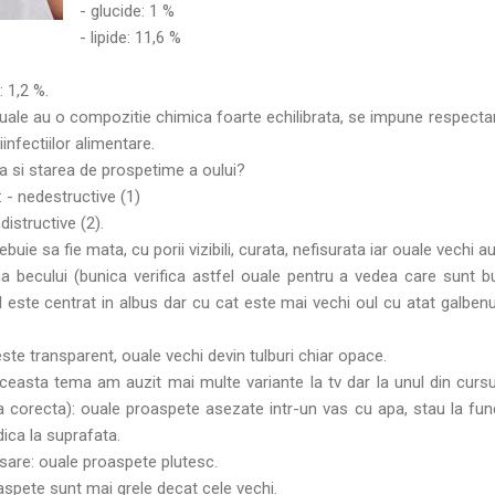
- glucide: 1 %
- lipide: 11,6 %
: 1,2 %.
uale au o compozitie chimica foarte echilibrata, se impune respect
infectiilor alimentare.
a si starea de prospetime a oului?
- nedestructive (1)
ve (2).
buie sa fie mata, cu porii vizibili, curata, nefisurata iar ouale vechi a
a becului (bunica verifica astfel ouale pentru a vedea care sunt bu
este centrat in albus dar cu cat este mai vechi oul cu atat galben
ste transparent, ouale vechi devin tulburi chiar opace.
easta tema am auzit mai multe variante la tv dar la unul din cursur
ta corecta): ouale proaspete asezate intr-un vas cu apa, stau la fun
dica la suprafata.
 sare: ouale proaspete plutesc.
aspete sunt mai grele decat cele vechi.