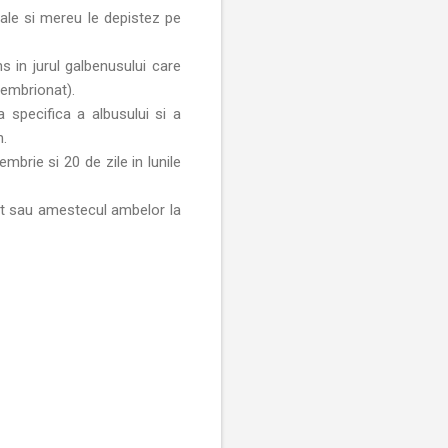
uale si mereu le depistez pe
s in jurul galbenusului care
eembrionat).
a specifica a albusului si a
n.
mbrie si 20 de zile in lunile
rat sau amestecul ambelor la