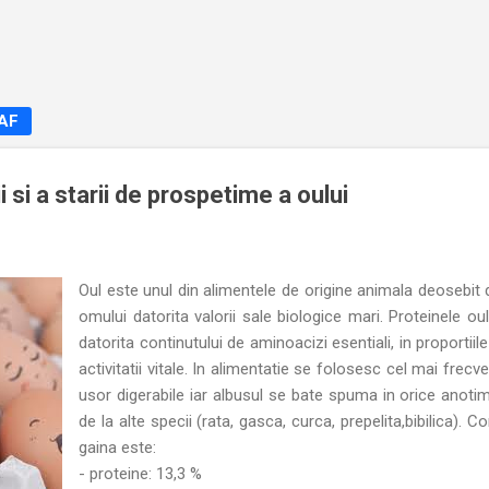
Treceți la conținutul principal
NAF
ii si a starii de prospetime a oului
Oul este unul din alimentele de origine animala deosebit 
omului datorita valorii sale biologice mari. Proteinele ou
datorita continutului de aminoacizi esentiali, in proportii
activitatii vitale. In alimentatie se folosesc cel mai frec
usor digerabile iar albusul se bate spuma in orice anotimp
de la alte specii (rata, gasca, curca, prepelita,bibilica). 
gaina este:
- proteine: 13,3 %