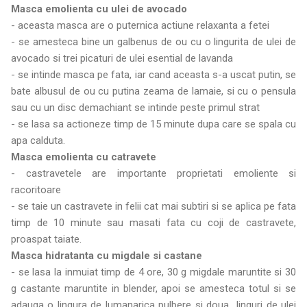
Masca emolienta cu ulei de avocado
- aceasta masca are o puternica actiune relaxanta a fetei
- se amesteca bine un galbenus de ou cu o lingurita de ulei de
avocado si trei picaturi de ulei esential de lavanda
- se intinde masca pe fata, iar cand aceasta s-a uscat putin, se
bate albusul de ou cu putina zeama de lamaie, si cu o pensula
sau cu un disc demachiant se intinde peste primul strat
- se lasa sa actioneze timp de 15 minute dupa care se spala cu
apa calduta.
Masca emolienta cu catravete
- castravetele are importante proprietati emoliente si
racoritoare
- se taie un castravete in felii cat mai subtiri si se aplica pe fata
timp de 10 minute sau masati fata cu coji de castravete,
proaspat taiate.
Masca hidratanta cu migdale si castane
- se lasa la inmuiat timp de 4 ore, 30 g migdale maruntite si 30
g castante maruntite in blender, apoi se amesteca totul si se
adauga o lingura de lumanarica pulbere si doua linguri de ulei