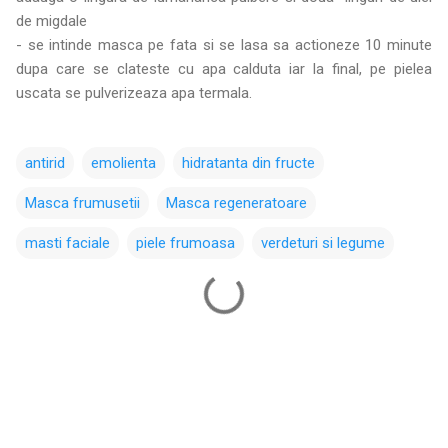
de migdale
- se intinde masca pe fata si se lasa sa actioneze 10 minute
dupa care se clateste cu apa calduta iar la final, pe pielea
uscata se pulverizeaza apa termala.
antirid
emolienta
hidratanta din fructe
Masca frumusetii
Masca regeneratoare
masti faciale
piele frumoasa
verdeturi si legume
C
o
m
e
n
t