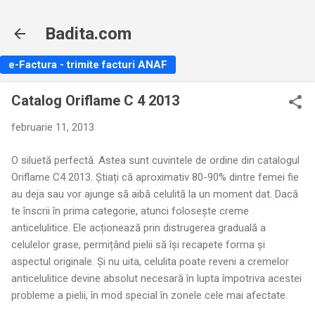
Treceți la conținutul principal
Badita.com
e-Factura - trimite facturi ANAF
Catalog Oriflame C 4 2013
februarie 11, 2013
O siluetă perfectă. Astea sunt cuvintele de ordine din catalogul
Oriflame C4 2013. Știați că aproximativ 80-90% dintre femei fie
au deja sau vor ajunge să aibă celulită la un moment dat. Dacă
te înscrii în prima categorie, atunci folosește creme
anticelulitice. Ele acționează prin distrugerea graduală a
celulelor grase, permițând pielii să își recapete forma și
aspectul originale. Și nu uita, celulita poate reveni a cremelor
anticelulitice devine absolut necesară în lupta împotriva acestei
probleme a pielii, în mod special în zonele cele mai afectate.