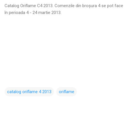
Catalog Oriflame C4 2013. Comenzile din broșura 4 se pot face
în perioada 4 - 24 martie 2013.
catalog oriflame 4 2013
oriflame
C
o
m