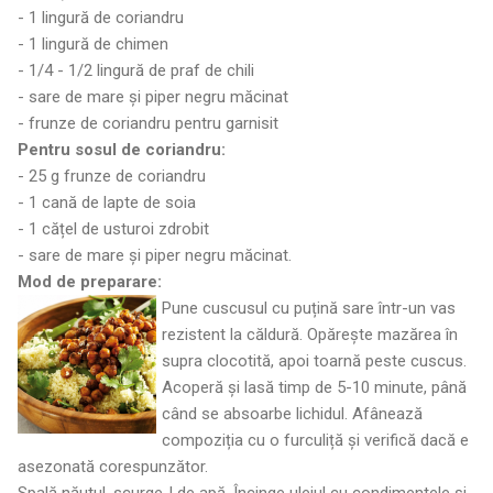
- 1 lingură de coriandru
- 1 lingură de chimen
- 1/4 - 1/2 lingură de praf de chili
- sare de mare și piper negru măcinat
- frunze de coriandru pentru garnisit
Pentru sosul de coriandru:
- 25 g frunze de coriandru
- 1 cană de lapte de soia
- 1 cățel de usturoi zdrobit
- sare de mare și piper negru măcinat.
Mod de preparare:
Pune cuscusul cu puțină sare într-un vas
rezistent la căldură. Opărește mazărea în
supra clocotită, apoi toarnă peste cuscus.
Acoperă și lasă timp de 5-10 minute, până
când se absoarbe lichidul. Afânează
compoziția cu o furculiță și verifică dacă e
asezonată corespunzător.
Spală năutul, scurge-l de apă. Încinge uleiul cu condimentele și