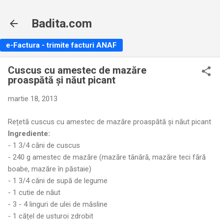
Treceți la conținutul principal
Badita.com
e-Factura - trimite facturi ANAF
Cuscus cu amestec de mazăre
proaspătă și năut picant
martie 18, 2013
Rețetă cuscus cu amestec de mazăre proaspătă și năut picant
Ingrediente:
- 1 3/4 căni de cuscus
- 240 g amestec de mazăre (mazăre tânără, mazăre teci fără
boabe, mazăre în păstaie)
- 1 3/4 căni de supă de legume
- 1 cutie de năut
- 3 - 4 linguri de ulei de măsline
- 1 cățel de usturoi zdrobit