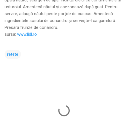
usturoiul. Amestecă năutul și asezonează după gust. Pentru
servire, adaugă năutul peste porțiile de cuscus. Amestecă
ingredientele sosului de coriandru și servește-l ca garnitură.
Presară frunze de coriandru.
sursa:
www.lidl.ro
retete
C
o
m
e
n
t
a
r