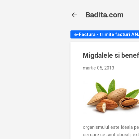
Badita.com
e-Factura - trimite facturi A
Migdalele si benef
martie 05, 2013
organismului este ideala pen
cei care se simt obositi, ex