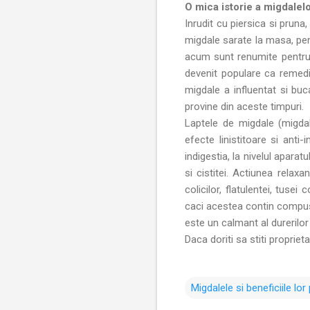
O mica istorie a migdalelo
Inrudit cu piersica si prun
migdale sarate la masa, pen
acum sunt renumite pentru d
devenit populare ca remediu
migdale a influentat si buc
provine din aceste timpuri.
Laptele de migdale (migda
efecte linistitoare si anti-
indigestia, la nivelul aparatu
si cistitei. Actiunea relax
colicilor, flatulentei, tus
caci acestea contin compusi
este un calmant al durerilor 
Daca doriti sa stiti proprieta
Migdalele si beneficiile lo