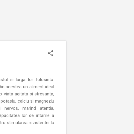
tul si larga lor folosinta.
 din acestea un aliment ideal
o viata agitata si stresanta,
 potasiu, calciu si magneziu
i nervos, marind atentia,
pacitatea lor de intarire a
tru stimularea rezistentei la