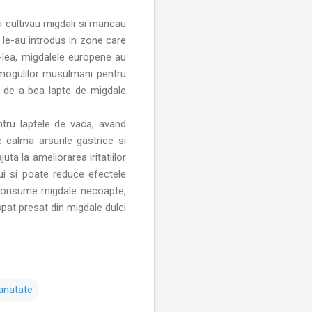
i cultivau migdali si mancau
 le-au introdus in zone care
I-lea, migdalele europene au
a mogulilor musulmani pentru
si de a bea lapte de migdale
tru laptele de vaca, avand
te calma arsurile gastrice si
juta la ameliorarea iritatiilor
lui si poate reduce efectele
se consume migdale necoapte,
pat presat din migdale dulci
anatate