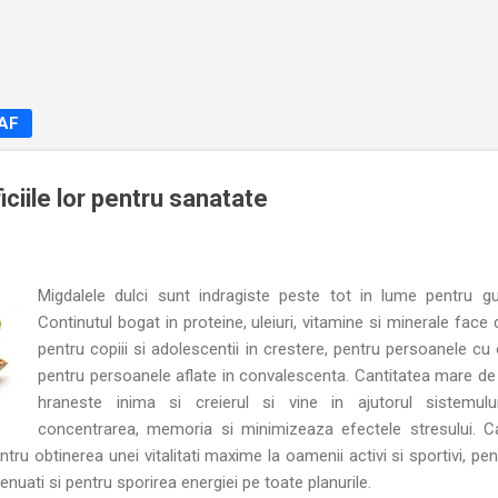
Treceți la conținutul principal
NAF
iciile lor pentru sanatate
Migdalele dulci sunt indragiste peste tot in lume pentru gus
Continutul bogat in proteine, uleiuri, vitamine si minerale face
pentru copiii si adolescentii in crestere, pentru persoanele cu 
pentru persoanele aflate in convalescenta. Cantitatea mare de
hraneste inima si creierul si vine in ajutorul sistemulu
concentrarea, memoria si minimizeaza efectele stresului. Ca
tru obtinerea unei vitalitati maxime la oamenii activi si sportivi, pen
tenuati si pentru sporirea energiei pe toate planurile.