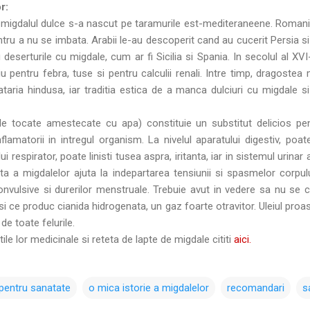
r:
a, migdalul dulce s-a nascut pe taramurile est-mediteraneene. Romani
tru a nu se imbata. Arabii le-au descoperit cand au cucerit Persia si
eserturile cu migdale, cum ar fi Sicilia si Spania. In secolul al XV
 pentru febra, tuse si pentru calculii renali. Intre timp, dragoste
ataria hindusa, iar traditia estica de a manca dulciuri cu migdale 
le tocate amestecate cu apa) constituie un substitut delicios pen
inflamatorii in intregul organism. La nivelul aparatului digestiv, poa
lui respirator, poate linisti tusea aspra, iritanta, iar in sistemul urinar a
anta a migdalelor ajuta la indepartarea tensiunii si spasmelor corpu
ei convulsive si durerilor menstruale. Trebuie avut in vedere sa nu 
 ce produc cianida hidrogenata, un gaz foarte otravitor. Uleiul proas
de toate felurile.
tile lor medicinale si reteta de lapte de migdale cititi
aici.
r pentru sanatate
o mica istorie a migdalelor
recomandari
s