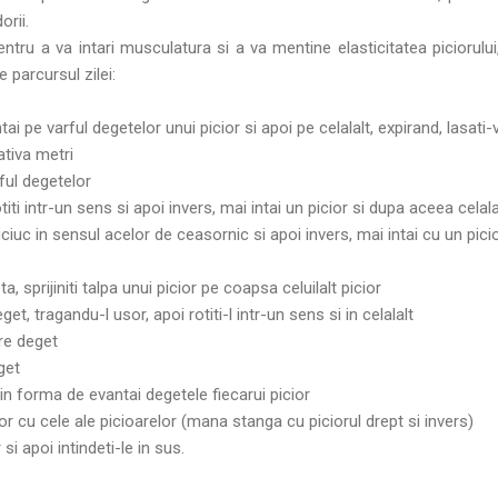
orii.
entru a va intari musculatura si a va mentine elasticitatea piciorului
e parcursul zilei:
ntai pe varful degetelor unui picior si apoi pe celalalt, expirand, lasati
ativa metri
rful degetelor
rotiti intr-un sens si apoi invers, mai intai un picior si dupa aceea celala
iuc in sensul acelor de ceasornic si apoi invers, mai intai cu un picior
, sprijiniti talpa unui picior pe coapsa celuilalt picior
et, tragandu-l usor, apoi rotiti-l intr-un sens si in celalalt
are deget
get
i in forma de evantai degetele fiecarui picior
lor cu cele ale picioarelor (mana stanga cu piciorul drept si invers)
 si apoi intindeti-le in sus.