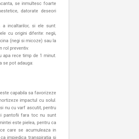
vacanta, se inmultesc foarte
stetice, datorate deseori
incaltarilor, si ele sunt:
e cu origini diferite: negii,
icina (negi si micoze) sau la
n rol preventiv.
u apa rece timp de 1 minut.
a se pot adauga:
este capabila sa favorizeze
mortizeze impactul cu solul.
si nu cu varf ascutit, pentru
ici pantofii fara toc nu sunt
mintei este pielea, pentru ca
tice care se acumuleaza in
ca impiedica transpiratia si