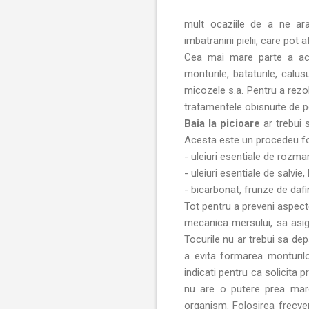
mult ocaziile de a ne ar
imbatranirii pielii, care pot
Cea mai mare parte a aces
monturile, bataturile, calus
micozele s.a. Pentru a rezol
tratamentele obisnuite de ped
Baia la picioare
ar trebui 
Acesta este un procedeu foa
- uleiuri esentiale de rozma
- uleiuri esentiale de salvie
- bicarbonat, frunze de dafi
Tot pentru a preveni aspec
mecanica mersului, sa asigu
Tocurile nu ar trebui sa dep
a evita formarea monturilor,
indicati pentru ca solicita 
nu are o putere prea mare
organism. Folosirea frecven