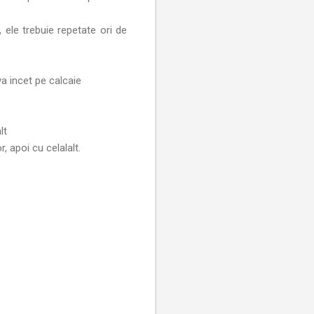
, ele trebuie repetate ori de
-va incet pe calcaie
lt
, apoi cu celalalt.