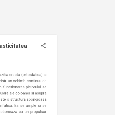
lasticitatea
zitia erecta (ortostatica) si
printr-un schimb continuu de
in functionarea piciorului se
ulare ale coloanei si asupra
aseste o structura spongioasa
imfatica. Ea se umple si se
 actioneaza ca un propulsor