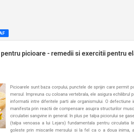
Treceți la conținutul principal
NAF
 pentru picioare - remedii si exercitii pentru e
Picioarele sunt baza corpului, punctele de sprijin care permit po
mersul. Impreuna cu coloana vertebrala, ele asigura echilibrul 
informatii intre diferitele parti ale organismului. O defectiune 
manifesta prin reactii de compensare asupra structurilor musc
circulatiei sangvine in general. In plus pe talpa piciorului se g
(talpa venoasa a lui Lejars) fundamentala pentru circulatia l
goleste prin miscarile mersului si la fel ca o a doua inima,