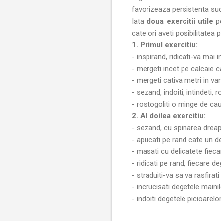
favorizeaza persistenta sud
Iata
doua exercitii utile
p
cate ori aveti posibilitatea p
1. Primul exercitiu:
- inspirand, ridicati-va mai i
- mergeti incet pe calcaie c
- mergeti cativa metri in va
- sezand, indoiti, intindeti, 
- rostogoliti o minge de cauc
2. Al doilea exercitiu:
- sezand, cu spinarea dreapta
- apucati pe rand cate un deg
- masati cu delicatete fiec
- ridicati pe rand, fiecare de
- straduiti-va sa va rasfirat
- incrucisati degetele maini
- indoiti degetele picioarelor