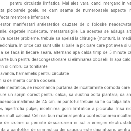
pentru circulatia limfatica. Mai ales vara, cand, mergand in 
ata picioarele goale, ne dam seama de numeroasele aspecte ine
 afecta membrele inferioare.
tor manifestari antiestetice cauzate de o folosire neadecvata a 
urile, degetele incalecate, metatarsalgiile. La acestea se adauga altel
va aceste probleme, trebuie sa apelati la chirurgie (monturi), la med
ichiura. In orice caz sunt utile si baile la picioare care pot avea si u
sa se faca in fiecare seara, alternand apa calda timp de 5 minute c
rte bun pentru descongestionare si eliminarea oboselii. In apa cald
rin si cimbru ca tonifiante
, lavanda, hamamelis pentru circulatie
n si de menta contra oboselii.
tele inestetice, se recomanda purtarea de incaltaminte comoda care 
re un sprijin corect pentru calcai, sa sustina bolta plantara, sa a
aseasca inaltimea de 2,5 cm, iar pantoful trebuie sa fie cu talpa lata 
 hipertrofia pulpei, incetinirea golirii limfatice a piciorului. Insa n
prea mult calcaiul. Cel mai bun material pentru confectionarea incalta
 de izolare si permite descarcarea in sol a energiei electrosta
ta a pantofilor de gimnastica din cauciuc este daunatoare, pentru 