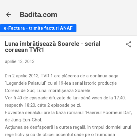
Treceți la conținutul principal
Badita.com
e-Factura - trimite facturi ANAF
Luna îmbrățișează Soarele - serial
coreean TVR1
aprilie 13, 2013
Din 2 aprilie 2013, TVR 1 are plăcerea de a continua saga
"Legendele Palatului" cu al 19-lea serial istoric producție
Coreea de Sud, Luna îmbrățișează Soarele.
Vor fi 40 de episoade difuzate de luni până vineri de la 17:40,
respectiv 18:20, câte 2 episoade pe zi.
Povestea serialului are la bază romanul "Haereul Poomeun Dal",
de Jung-Eun-Ghol.
Acțiunea se desfășoară la curtea regală, în timpul domniei unui
rege fictiv și ca de obicei accentul cade pe o frumoasă