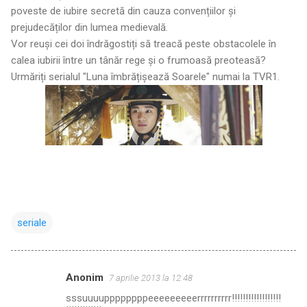
poveste de iubire secretă din cauza convențiilor și
prejudecăților din lumea medievală.
Vor reuși cei doi îndrăgostiți să treacă peste obstacolele în
calea iubirii între un tânăr rege și o frumoasă preoteasă?
Urmăriți serialul "Luna îmbrățișează Soarele" numai la TVR1.
seriale
Anonim
7 aprilie 2013 la 12:48
C
sssuuuuppppppppeeeeeeeeerrrrrrrrrr!!!!!!!!!!!!!!!!!!
o