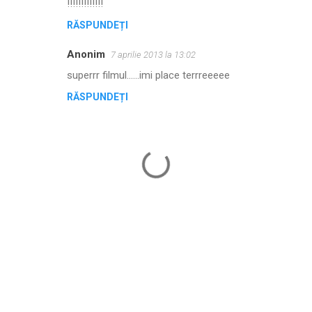
!!!!!!!!!!!!!
m
RĂSPUNDEȚI
e
Anonim
n
7 aprilie 2013 la 13:02
t
superrr filmul......imi place terrreeeee
a
RĂSPUNDEȚI
r
i
i