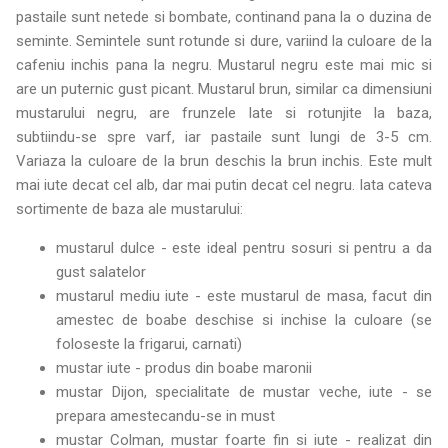
pastaile sunt netede si bombate, continand pana la o duzina de
seminte. Semintele sunt rotunde si dure, variind la culoare de la
cafeniu inchis pana la negru. Mustarul negru este mai mic si
are un puternic gust picant. Mustarul brun, similar ca dimensiuni
mustarului negru, are frunzele late si rotunjite la baza,
subtiindu-se spre varf, iar pastaile sunt lungi de 3-5 cm.
Variaza la culoare de la brun deschis la brun inchis. Este mult
mai iute decat cel alb, dar mai putin decat cel negru. Iata cateva
sortimente de baza ale mustarului:
mustarul dulce - este ideal pentru sosuri si pentru a da
gust salatelor
mustarul mediu iute - este mustarul de masa, facut din
amestec de boabe deschise si inchise la culoare (se
foloseste la frigarui, carnati)
mustar iute - produs din boabe maronii
mustar Dijon, specialitate de mustar veche, iute - se
prepara amestecandu-se in must
mustar Colman, mustar foarte fin si iute - realizat din