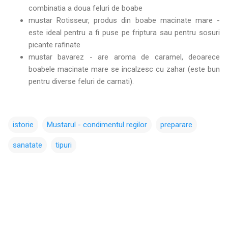
combinatia a doua feluri de boabe
mustar Rotisseur, produs din boabe macinate mare -
este ideal pentru a fi puse pe friptura sau pentru sosuri
picante rafinate
mustar bavarez - are aroma de caramel, deoarece
boabele macinate mare se incalzesc cu zahar (este bun
pentru diverse feluri de carnati).
istorie
Mustarul - condimentul regilor
preparare
sanatate
tipuri
C
o
m
e
n