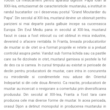
folosit ca medicament pentru aparatul digestiv. Papa Ioan al
XXII-lea, entuziasmat de caracteristicile mustarului, a instituit in
randul bucatarilor ce-l deserveau postul "Grand Moutardier du
Papa". Din secolul al XIII-lea, mustarul devine un obisnuit pentru
parizieni si mai departe pasta galbuie incepe sa cucereasca
Europa. Din Evul Mediu pana in secolul al XIX-lea, mustarul
facut in casa a fost inlocuit cu cel obtinut in mica industrie,
devenind o afacere rentabila. In Franta, breasla producatorilor
de mustar si de otet si-a format propriile ei retete si a preluat
controlul asupra pietei. Vandut sub forma lichida sau ca pastile
care sa fie dizolvate in otet, mustarul garnisea si pestele la fel
de des ca si carnea. In cursul timpului au existat si perioade de
declin pentru producatorii de mustar, care intra in concurenta
cu mirodeniile si condimentele nou aduse din Orientul
Indepartat si din cele doua Americi. Ca reactie, producatorii de
mustar au incercat o revigorare a comertului prin diversificarea
produsului. Din secolul al XIII-lea, Franta a fost tara care
producea cele mai diverse forme de mustar. In acea perioada,
orasul Dijon a detinut monopolul in producerea mustarului in