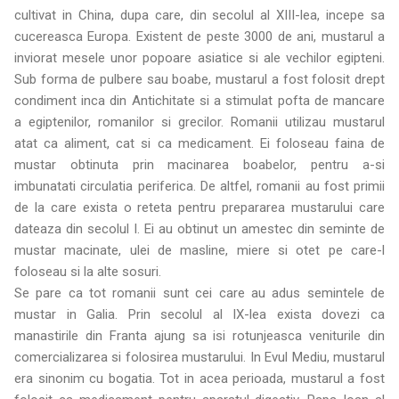
cultivat in China, dupa care, din secolul al XIII-lea, incepe sa
cucereasca Europa. Existent de peste 3000 de ani, mustarul a
inviorat mesele unor popoare asiatice si ale vechilor egipteni.
Sub forma de pulbere sau boabe, mustarul a fost folosit drept
condiment inca din Antichitate si a stimulat pofta de mancare
a egiptenilor, romanilor si grecilor. Romanii utilizau mustarul
atat ca aliment, cat si ca medicament. Ei foloseau faina de
mustar obtinuta prin macinarea boabelor, pentru a-si
imbunatati circulatia periferica. De altfel, romanii au fost primii
de la care exista o reteta pentru prepararea mustarului care
dateaza din secolul I. Ei au obtinut un amestec din seminte de
mustar macinate, ulei de masline, miere si otet pe care-l
foloseau si la alte sosuri.
Se pare ca tot romanii sunt cei care au adus semintele de
mustar in Galia. Prin secolul al IX-lea exista dovezi ca
manastirile din Franta ajung sa isi rotunjeasca veniturile din
comercializarea si folosirea mustarului. In Evul Mediu, mustarul
era sinonim cu bogatia. Tot in acea perioada, mustarul a fost