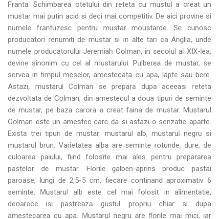
Franta. Schimbarea otetului din reteta cu mustul a creat un
mustar mai putin acid si deci mai competitiv. De aici provine si
numele frantuzesc pentru mustar moustarde. Se cunosc
producatori renumiti de mustar si in alte tari ca Anglia, unde
numele producatorului Jeremiah Colman, in secolul al XIX-lea,
devine sinonim cu cel al mustarului. Pulberea de mustar, se
servea in timpul meselor, amestecata cu apa, lapte sau bere.
Astazi, mustarul Colman se prepara dupa aceeasi reteta
dezvoltata de Colman, din amestecul a doua tipuri de seminte
de mustar, pe baza carora a creat faina de mustar. Mustarul
Colman este un amestec care da si astazi o senzatie aparte.
Exista trei tipuri de mustar: mustarul alb, mustarul negru si
mustarul brun. Varietatea alba are seminte rotunde, dure, de
culoarea paiului, fiind folosite mai ales pentru prepararea
pastelor de mustar. Florile galben-aprins produc pastai
paroase, lungi de 2,5-5 cm, fiecare continand aproximativ 6
seminte. Mustarul alb este cel mai folosit in alimentatie,
deoarece isi pastreaza gustul propriu chiar si dupa
amestecarea cu apa. Mustarul negru are florile mai mici, iar