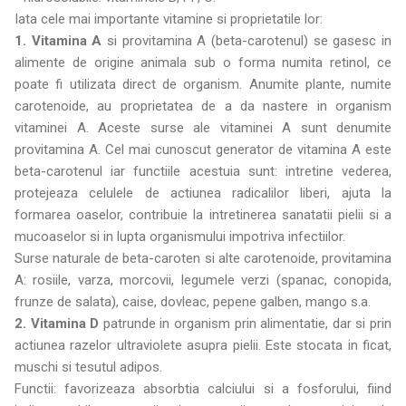
Iata cele mai importante vitamine si proprietatile lor:
1. Vitamina A
si provitamina A (beta-carotenul) se gasesc in
alimente de origine animala sub o forma numita retinol, ce
poate fi utilizata direct de organism. Anumite plante, numite
carotenoide, au proprietatea de a da nastere in organism
vitaminei A. Aceste surse ale vitaminei A sunt denumite
provitamina A. Cel mai cunoscut generator de vitamina A este
beta-carotenul iar functiile acestuia sunt: intretine vederea,
protejeaza celulele de actiunea radicalilor liberi, ajuta la
formarea oaselor, contribuie la intretinerea sanatatii pielii si a
mucoaselor si in lupta organismului impotriva infectiilor.
Surse naturale de beta-caroten si alte carotenoide, provitamina
A: rosiile, varza, morcovii, legumele verzi (spanac, conopida,
frunze de salata), caise, dovleac, pepene galben, mango s.a.
2. Vitamina D
patrunde in organism prin alimentatie, dar si prin
actiunea razelor ultraviolete asupra pielii. Este stocata in ficat,
muschi si tesutul adipos.
Functii: favorizeaza absorbtia calciului si a fosforului, fiind