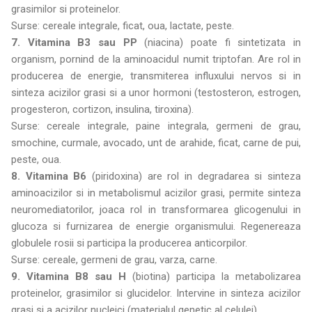
grasimilor si proteinelor.
Surse: cereale integrale, ficat, oua, lactate, peste.
7. Vitamina B3 sau PP
(niacina) poate fi sintetizata in
organism, pornind de la aminoacidul numit triptofan. Are rol in
producerea de energie, transmiterea influxului nervos si in
sinteza acizilor grasi si a unor hormoni (testosteron, estrogen,
progesteron, cortizon, insulina, tiroxina).
Surse: cereale integrale, paine integrala, germeni de grau,
smochine, curmale, avocado, unt de arahide, ficat, carne de pui,
peste, oua.
8. Vitamina B6
(piridoxina) are rol in degradarea si sinteza
aminoacizilor si in metabolismul acizilor grasi, permite sinteza
neuromediatorilor, joaca rol in transformarea glicogenului in
glucoza si furnizarea de energie organismului. Regenereaza
globulele rosii si participa la producerea anticorpilor.
Surse: cereale, germeni de grau, varza, carne.
9. Vitamina B8 sau H
(biotina) participa la metabolizarea
proteinelor, grasimilor si glucidelor. Intervine in sinteza acizilor
grasi si a acizilor nucleici (materialul genetic al celulei).