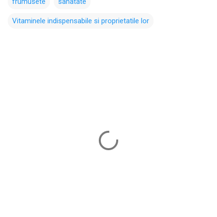
frumusete
sanatate
Vitaminele indispensabile si proprietatile lor
C
o
m
e
n
t
a
r
i
i