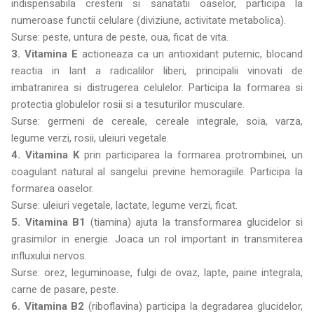
indispensabila cresterii si sanatatii oaselor, participa la
numeroase functii celulare (diviziune, activitate metabolica).
Surse: peste, untura de peste, oua, ficat de vita.
3. Vitamina E
actioneaza ca un antioxidant puternic, blocand
reactia in lant a radicalilor liberi, principalii vinovati de
imbatranirea si distrugerea celulelor. Participa la formarea si
protectia globulelor rosii si a tesuturilor musculare.
Surse: germeni de cereale, cereale integrale, soia, varza,
legume verzi, rosii, uleiuri vegetale.
4. Vitamina K
prin participarea la formarea protrombinei, un
coagulant natural al sangelui previne hemoragiile. Participa la
formarea oaselor.
Surse: uleiuri vegetale, lactate, legume verzi, ficat.
5. Vitamina B1
(tiamina) ajuta la transformarea glucidelor si
grasimilor in energie. Joaca un rol important in transmiterea
influxului nervos.
Surse: orez, leguminoase, fulgi de ovaz, lapte, paine integrala,
carne de pasare, peste.
6. Vitamina B2
(riboflavina) participa la degradarea glucidelor,