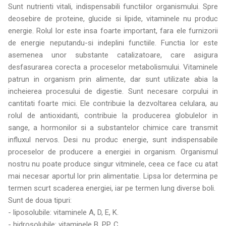
Sunt nutrienti vitali, indispensabili functiilor organismului. Spre
deosebire de proteine, glucide si lipide, vitaminele nu produc
energie. Rolul lor este insa foarte important, fara ele furnizorii
de energie neputandu-si indeplini functiile. Functia lor este
asemenea unor substante catalizatoare, care asigura
desfasurarea corecta a proceselor metabolismului. Vitaminele
patrun in organism prin alimente, dar sunt utilizate abia la
incheierea procesului de digestie. Sunt necesare corpului in
cantitati foarte mici. Ele contribuie la dezvoltarea celulara, au
rolul de antioxidanti, contribuie la producerea globulelor in
sange, a hormonilor si a substantelor chimice care transmit
influxul nervos. Desi nu produc energie, sunt indispensabile
proceselor de producere a energiei in organism. Organismul
nostru nu poate produce singur vitminele, ceea ce face cu atat
mai necesar aportul lor prin alimentatie. Lipsa lor determina pe
termen scurt scaderea energiei, iar pe termen lung diverse boli.
Sunt de doua tipuri:
- liposolubile: vitaminele A, D, E, K.
- hidrosolubile: vitaminele B, PP, C.