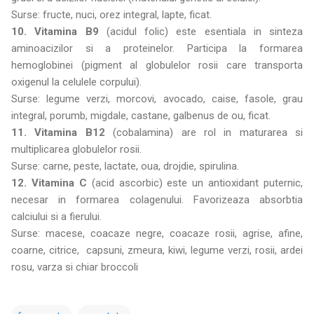
Surse: fructe, nuci, orez integral, lapte, ficat.
10. Vitamina B9
(acidul folic) este esentiala in sinteza
aminoacizilor si a proteinelor. Participa la formarea
hemoglobinei (pigment al globulelor rosii care transporta
oxigenul la celulele corpului).
Surse: legume verzi, morcovi, avocado, caise, fasole, grau
integral, porumb, migdale, castane, galbenus de ou, ficat.
11. Vitamina B12
(cobalamina) are rol in maturarea si
multiplicarea globulelor rosii.
Surse: carne, peste, lactate, oua, drojdie, spirulina.
12. Vitamina C
(acid ascorbic) este un antioxidant puternic,
necesar in formarea colagenului. Favorizeaza absorbtia
calciului si a fierului.
Surse: macese, coacaze negre, coacaze rosii, agrise, afine,
coarne, citrice, capsuni, zmeura, kiwi, legume verzi, rosii, ardei
rosu, varza si chiar broccoli