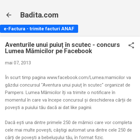
Treceți la conținutul principal
Badita.com
e-Factura - trimite facturi ANAF
Aventurile unui puiuț în scutec - concurs
Lumea Mămicilor pe Facebook
mai 07, 2013
În scurt timp pagina www.facebook.com/Lumea.mamicilor va
găzdui concursul "Aventura unui puiuț în scutec" organizat de
Pampers. Lumea Mămicilor îți va trimite o notificare în
momentul în care va începe concursul și deschiderea cărții de
povești a puiului tău dacă ai dat like paginii.
Dacă ești una dintre primele 250 de mămici care vor completa
cele mai multe povești, câștigi automat una dintre cele 250 de
cărți de povești a bebelușului tău, în format fizic.