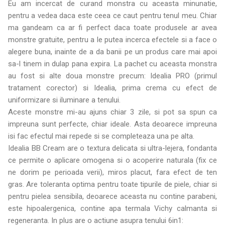
Eu am incercat de curand monstra cu aceasta minunatie,
pentru a vedea daca este ceea ce caut pentru tenul meu. Chiar
ma gandeam ca ar fi perfect daca toate produsele ar avea
monstre gratuite, pentru a le putea incerca efectele si a face o
alegere buna, inainte de a da banii pe un produs care mai apoi
sa-l tinem in dulap pana expira. La pachet cu aceasta monstra
au fost si alte doua monstre precum: Idealia PRO (primul
tratament corector) si Idealia, prima crema cu efect de
uniformizare si iluminare a tenului.
Aceste monstre mi-au ajuns chiar 3 zile, si pot sa spun ca
impreuna sunt perfecte, chiar ideale. Asta deoarece impreuna
isi fac efectul mai repede si se completeaza una pe alta.
Idealia BB Cream are o textura delicata si ultra-lejera, fondanta
ce permite o aplicare omogena si o acoperire naturala (fix ce
ne dorim pe perioada verii), miros placut, fara efect de ten
gras. Are toleranta optima pentru toate tipurile de piele, chiar si
pentru pielea sensibila, deoarece aceasta nu contine parabeni,
este hipoalergenica, contine apa termala Vichy calmanta si
regeneranta. In plus are o actiune asupra tenului 6in1: