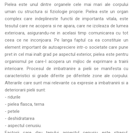
Pielea este unul dintre organele cele mai mari ale corpului
uman cu structura si fiziologie proprie. Pielea este un organ
complex care indeplineste functii de importanta vitala, este
tesutul care ne acopera si ne apara, care ne izoleaza de lumea
exterioara, asigurandu-ne in acelasi timp comunicarea cu tot
ceea ce ne inconjoara. Pe langa faptul ca ea constituie un
element important de autoapreciere intr-o societate care pune
pret in cel mai inalt grad pe aspectul exterior, pielea este pentru
organismul pe care-l acopera un mijloc de exprimare a trairii
interioare. Procesul de imbatranire a pielii se manifesta cu
caracteristici si grade diferite pe diferitele zone ale corpului.
Alterarile care sunt mai relevante ca expresie a imbatranirii si a
deteriorarii pielii sunt:
- ridurile
- pielea flasca, terna
- petele
- deshidratarea
- aspectul cenusiu.
Factorii care dau tenului aspectul cenusiu este stresul,