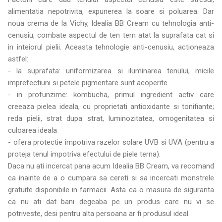
alimentatia nepotrivita, expunerea la soare si poluarea. Dar
noua crema de la Vichy, Idealia BB Cream cu tehnologia anti-
cenusiu, combate aspectul de ten tern atat la suprafata cat si
in inteiorul pielii. Aceasta tehnologie anti-cenusiu, actioneaza
astfel:
- la suprafata: uniformizarea si iluminarea tenului, micile
imprefectiuni si petele pigmentare sunt acoperite
- in profunzime: kombucha, primul ingredient activ care
creeaza pielea ideala, cu proprietati antioxidante si tonifiante;
reda pielii, strat dupa strat, luminozitatea, omogenitatea si
culoarea ideala
- ofera protectie impotriva razelor solare UVB si UVA (pentru a
proteja tenul impotriva efectului de piele terna).
Daca nu ati incercat pana acum Idealia BB Cream, va recomand
ca inainte de a o cumpara sa cereti si sa incercati monstrele
gratuite disponibile in farmacii. Asta ca o masura de siguranta
ca nu ati dat bani degeaba pe un produs care nu vi se
potriveste, desi pentru alta persoana ar fi produsul ideal.