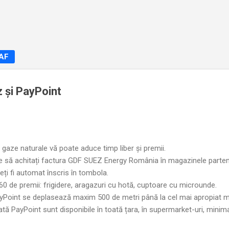
Treceți la conținutul principal
NAF
 și PayPoint
 gaze naturale vă poate aduce timp liber și premii.
te să achitați factura GDF SUEZ Energy România în magazinele parten
eți fi automat înscris în tombola.
 60 de premii: frigidere, aragazuri cu hotă, cuptoare cu microunde.
yPoint se deplasează maxim 500 de metri până la cel mai apropiat m
tă PayPoint sunt disponibile în toată țara, în supermarket-uri, minim