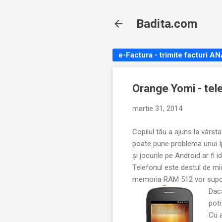
Badita.com
e-Factura - trimite facturi A
Orange Yomi - tel
martie 31, 2014
Copilul tău a ajuns la vârsta
poate pune problema unui Ip
și jocurile pe Android ar fi
Telefonul este destul de mi
memoria RAM 512 vor suport
Dac
potr
Cu a