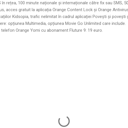
în rețea, 100 minute naționale și internaționale către fix sau SMS, 5
s, acces gratuit la aplicația Orange Content Lock și Orange Antivirus,
cațiilor Kidsopia, trafic nelimitat în cadrul aplicației Povești și povești g
ere: opțiunea Multimedia, opțiunea Movie Go Unlimited care include.
t telefon Orange Yomi cu abonament Fluture 9: 19 euro.