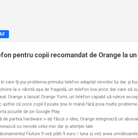
Treceți la conținutul principal
NAF
efon pentru copii recomandat de Orange la un
 în care îți pui problema primului telefon adaptat nevoilor lui dar și b
hone la o vârstă așa de fragedă, un telefon low price dar care să sup
 ideal. Orange a lansat Orange Yomi, un telefon capabil să ruleze accep
c astfel că orice copil îl poate ține în mână fără prea multe probleme
a jocurile de pe Google Play.
ă de partea hardware v-ați făcut o idee, Orange integrează un abon
ivească cu nevoile celui mic dar și atenției tale.
bonamentul Fluture 9 veți plăti 9 euro / luna și veți avea următoarel