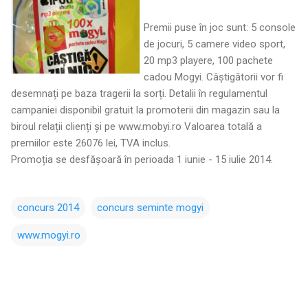
Premii puse în joc sunt: 5 console
de jocuri, 5 camere video sport,
20 mp3 playere, 100 pachete
cadou Mogyi. Câștigătorii vor fi
desemnați pe baza tragerii la sorți. Detalii în regulamentul
campaniei disponibil gratuit la promoterii din magazin sau la
biroul relații clienți și pe www.mobyi.ro Valoarea totală a
premiilor este 26076 lei, TVA inclus.
Promoția se desfășoară în perioada 1 iunie - 15 iulie 2014.
concurs 2014
concurs seminte mogyi
www.mogyi.ro
C
o
m