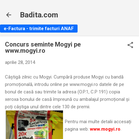
Treceți la conținutul principal
Badita.com
e-Factura - trimite facturi ANAF
Concurs seminte Mogyi pe
www.mogyi.ro
aprilie 28, 2014
Câștigă zilnic cu Mogyi. Cumpără produse Mogyi cu bandă
promoțională, introdu online pe www.mogyi.ro datele de pe
bonul de casă sau trimite la adresa (O.P.1, C.P 191) copia
xeroxa bonului de casă împreună cu ambalajul promoțional și
poți câștiga unul dintre cele 130 de premii.
Pentru mai multe detalii accesați
pagina web:
www.mogyi.ro
.