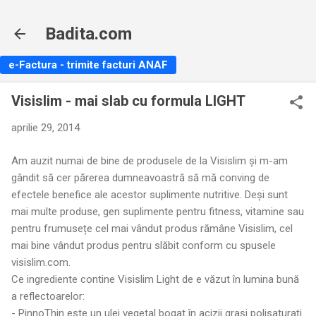
Treceți la conținutul principal
Badita.com
e-Factura - trimite facturi ANAF
Visislim - mai slab cu formula LIGHT
aprilie 29, 2014
Am auzit numai de bine de produsele de la Visislim și m-am
gândit să cer părerea dumneavoastră să mă conving de
efectele benefice ale acestor suplimente nutritive. Deși sunt
mai multe produse, gen suplimente pentru fitness, vitamine sau
pentru frumusețe cel mai vândut produs rămâne Visislim, cel
mai bine vândut produs pentru slăbit conform cu spusele
visislim.com.
Ce ingrediente contine Visislim Light de e văzut în lumina bună
a reflectoarelor:
- PinnoThin este un ulei vegetal bogat în acizii grași polisaturați