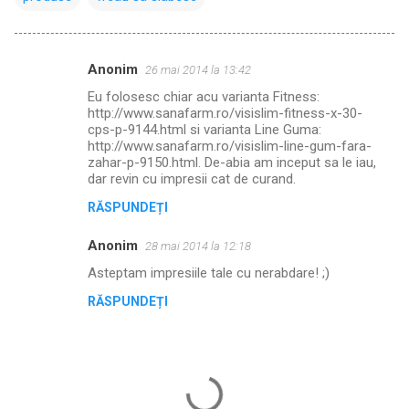
Anonim
26 mai 2014 la 13:42
C
Eu folosesc chiar acu varianta Fitness:
o
http://www.sanafarm.ro/visislim-fitness-x-30-
m
cps-p-9144.html si varianta Line Guma:
http://www.sanafarm.ro/visislim-line-gum-fara-
e
zahar-p-9150.html. De-abia am inceput sa le iau,
dar revin cu impresii cat de curand.
n
t
RĂSPUNDEȚI
a
Anonim
28 mai 2014 la 12:18
r
Asteptam impresiile tale cu nerabdare! ;)
i
RĂSPUNDEȚI
i