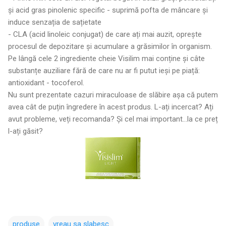
și acid gras pinolenic specific - suprimă pofta de mâncare și
induce senzația de sațietate
- CLA (acid linoleic conjugat) de care ați mai auzit, oprește
procesul de depozitare și acumulare a grăsimilor în organism.
Pe lângă cele 2 ingrediente cheie Visilim mai conține și câte
substanțe auziliare fără de care nu ar fi putut ieși pe piață:
antioxidant - tocoferol.
Nu sunt prezentate cazuri miraculoase de slăbire așa că putem
avea cât de puțin îngredere în acest produs. L-ați incercat? Ați
avut probleme, veți recomanda? Și cel mai important...la ce preț
l-ați găsit?
produse
vreau sa slabesc