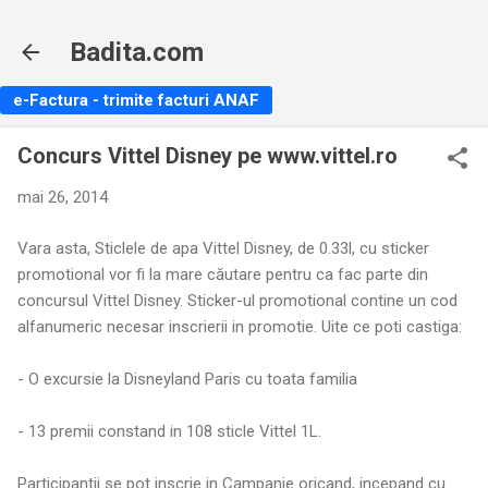
Treceți la conținutul principal
Badita.com
e-Factura - trimite facturi ANAF
Concurs Vittel Disney pe www.vittel.ro
mai 26, 2014
Vara asta, Sticlele de apa Vittel Disney, de 0.33l, cu sticker
promotional vor fi la mare căutare pentru ca fac parte din
concursul Vittel Disney. Sticker-ul promotional contine un cod
alfanumeric necesar inscrierii in promotie. Uite ce poti castiga:
- O excursie la Disneyland Paris cu toata familia
- 13 premii constand in 108 sticle Vittel 1L.
Participantii se pot inscrie in Campanie oricand, incepand cu