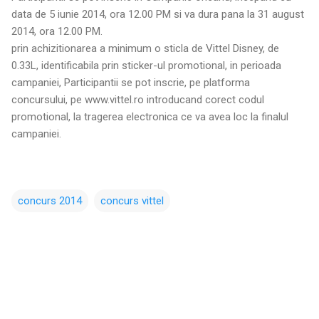
data de 5 iunie 2014, ora 12.00 PM si va dura pana la 31 august
2014, ora 12.00 PM.
prin achizitionarea a minimum o sticla de Vittel Disney, de
0.33L, identificabila prin sticker-ul promotional, in perioada
campaniei, Participantii se pot inscrie, pe platforma
concursului, pe www.vittel.ro introducand corect codul
promotional, la tragerea electronica ce va avea loc la finalul
campaniei.
concurs 2014
concurs vittel
C
o
m
e
n