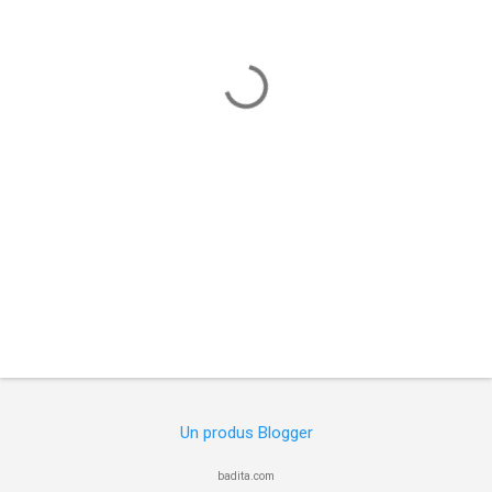
t
a
r
i
i
Un produs Blogger
badita.com