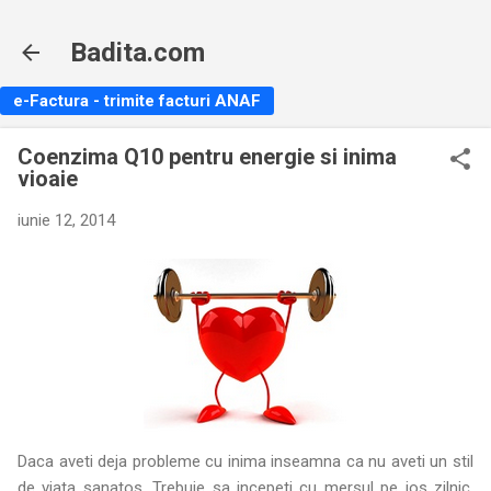
Treceți la conținutul principal
Badita.com
e-Factura - trimite facturi ANAF
Coenzima Q10 pentru energie si inima
vioaie
iunie 12, 2014
Daca aveti deja probleme cu inima inseamna ca nu aveti un stil
de viata sanatos. Trebuie sa incepeti cu mersul pe jos zilnic,