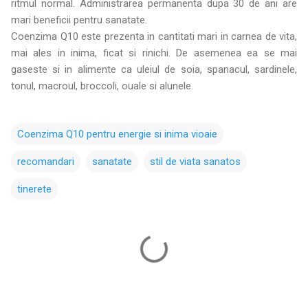
ritmul normal. Administrarea permanenta dupa 30 de ani are
mari beneficii pentru sanatate.
Coenzima Q10 este prezenta in cantitati mari in carnea de vita,
mai ales in inima, ficat si rinichi. De asemenea ea se mai
gaseste si in alimente ca uleiul de soia, spanacul, sardinele,
tonul, macroul, broccoli, ouale si alunele.
Coenzima Q10 pentru energie si inima vioaie
recomandari
sanatate
stil de viata sanatos
tinerete
C
o
m
e
n