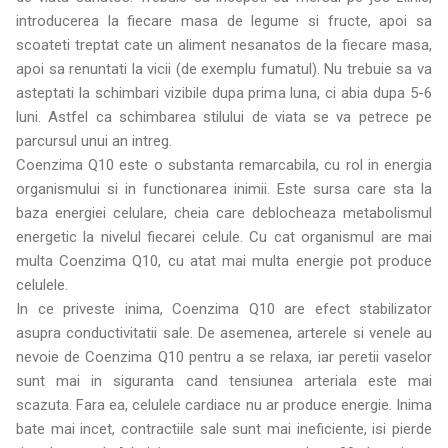
introducerea la fiecare masa de legume si fructe, apoi sa
scoateti treptat cate un aliment nesanatos de la fiecare masa,
apoi sa renuntati la vicii (de exemplu fumatul). Nu trebuie sa va
asteptati la schimbari vizibile dupa prima luna, ci abia dupa 5-6
luni. Astfel ca schimbarea stilului de viata se va petrece pe
parcursul unui an intreg.
Coenzima Q10 este o substanta remarcabila, cu rol in energia
organismului si in functionarea inimii. Este sursa care sta la
baza energiei celulare, cheia care deblocheaza metabolismul
energetic la nivelul fiecarei celule. Cu cat organismul are mai
multa Coenzima Q10, cu atat mai multa energie pot produce
celulele.
In ce priveste inima, Coenzima Q10 are efect stabilizator
asupra conductivitatii sale. De asemenea, arterele si venele au
nevoie de Coenzima Q10 pentru a se relaxa, iar peretii vaselor
sunt mai in siguranta cand tensiunea arteriala este mai
scazuta. Fara ea, celulele cardiace nu ar produce energie. Inima
bate mai incet, contractiile sale sunt mai ineficiente, isi pierde