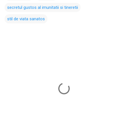
secretul gustos al imunitatii si tineretii
stil de viata sanatos
C
o
m
e
n
t
a
r
i
i