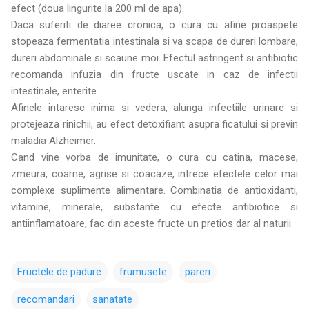
efect (doua lingurite la 200 ml de apa).
Daca suferiti de diaree cronica, o cura cu afine proaspete
stopeaza fermentatia intestinala si va scapa de dureri lombare,
dureri abdominale si scaune moi. Efectul astringent si antibiotic
recomanda infuzia din fructe uscate in caz de infectii
intestinale, enterite.
Afinele intaresc inima si vedera, alunga infectiile urinare si
protejeaza rinichii, au efect detoxifiant asupra ficatului si previn
maladia Alzheimer.
Cand vine vorba de imunitate, o cura cu catina, macese,
zmeura, coarne, agrise si coacaze, intrece efectele celor mai
complexe suplimente alimentare. Combinatia de antioxidanti,
vitamine, minerale, substante cu efecte antibiotice si
antiinflamatoare, fac din aceste fructe un pretios dar al naturii.
Fructele de padure
frumusete
pareri
recomandari
sanatate