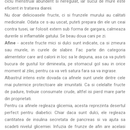
ciclu menstrual abundent si neregulat, iar sucul de mure este
eficient in tratarea diareii.
Nu doar delicioasele fructe, ci si frunzele murului au calitati
medicinale. Odata ce s-au uscat, puteti prepara din ele un ceai
contra tusei, iar folosit extern sub forma de gargara, calmeaza
durerile si inflamatiile gatului. Se beau doua cani pe zi.
Afine
- aceste fructe mici si dulci sunt indicate, ca si zmeura
sau murele, in curele de slabire. Fac parte din categoria
alimentelor care ard calorii in loc sa le depuna, asa ca va puteti
bucura de gustul lor dimineata, pe stomacul gol sau in orice
moment al zilei, pentru ca va veti satura fara sa va ingrase.
Albastrul intens este dovada ca afinele sunt unele dintre cele
mai puternice protectoare ale imunitatii. Ca si celelalte fructe
de padure, trebuie consumate crude, altfel isi pierd mare parte
din proprietati.
Pentru ca afinele regleaza glicemia, acesta reprezinta desertul
perfect pentru diabetici. Chiar daca sunt dulci, ele regleaza
cantitatea de insulina secretata de pancreas si va ajuta sa
scadeti nivelul glicemiei. Infuzia de frunze de afin are acelasi