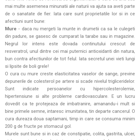
mai multe asemenea minunatii ale naturii va ajuta sa aveti parte
de o sanatate de fier. Iata care sunt proprietatile lor si in ce
afectiuni sunt bune:
Mure
- daca nu mergeti la munte in drumetii ca sa le culegeti
din padure, se gasesc de cumparat la tarabe sau in magazine.
Negrul lor intens este dovada continutului crescut de
resveratrol, unul dintre cei mai puternici antioxidanti din natura,
bun contra afectiunilor de tot felul. Iata secretul unei vieti lungi
si lipsite de boli grele!
O cura cu mure creste elasticitatea vaselor de sange, previne
depunerile de colesterol pe artere si scade nivelul trigliceridelor.
Sunt indicate persoanelor cu hipercolesterolemie,
hipertensiune si alte probleme cardiovasculare. E un lucru
dovedit ca te protejeaza de imbatranire, amanandu-i mult si
bine primele semne, intaresc imunitatea, tin departe cancerul. O
cura dureaza doua saptamani, timp in care se consuma minim
200 g de fructe pe stomacul gol.
Murele sunt bune si in caz de constipatie, colita, gastrita, ulcer,